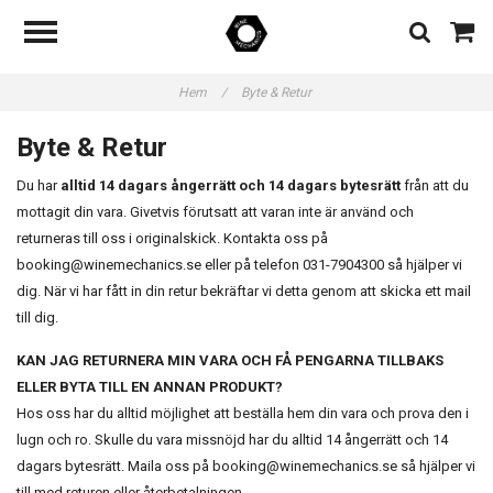
Hem
/
Byte & Retur
Byte & Retur
Du har
alltid 14 dagars ångerrätt och 14 dagars bytesrätt
från att du
mottagit din vara.
Givetvis förutsatt att varan inte är använd och
returneras till oss i originalskick. Kontakta oss på
booking@winemechanics.se
eller på telefon 031-7904300 så hjälper vi
dig. När vi har fått in din retur bekräftar vi detta genom att skicka ett mail
till dig.
KAN JAG RETURNERA MIN VARA OCH FÅ PENGARNA TILLBAKS
ELLER BYTA TILL EN ANNAN PRODUKT?
Hos oss har du alltid möjlighet att beställa hem din vara och prova den i
lugn och ro. Skulle du vara missnöjd har du alltid 14 ångerrätt och 14
dagars bytesrätt. Maila oss på
booking@winemechanics.se
så hjälper vi
till med returen eller återbetalningen.