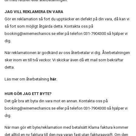
JAG VILL REKLAMERA EN VARA
Gör en reklamation så fort du upptäcker en defekt på din vara, då kan vi
så fort som möjligt åtgärda detta. Kontakta oss på
booking@winemechanics.se
eller på telefon 031-7904300 så hjälper vi
dig.
När reklamationen är godkänd av oss återbetalar vi dig. Återbetalningen
sker inom en till två veckor. Vi skickar även då ett mail som bekräftar
detta.
Läs mer om återbetalning
här
.
HUR GÖR JAG ETT BYTE?
Det går bra att byta din vara mot en annan. Kontakta oss på
booking@winemechanics.se
eller på telefon 031-7904300 så hjälper vi
dig.
När man gör ett byte/reklamation med betalsätt Klarna faktura kommer
det alltid en ny faktura till den nya varan fast utan fakturaavgift. Om den